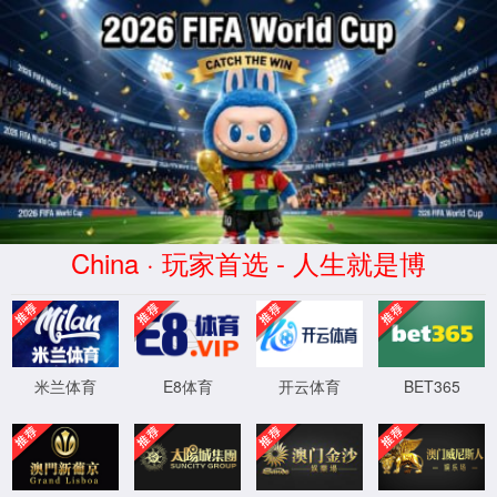
中国·tyc太阳成集团9728(股份)有限公司
首页
9728太阳集团
师资队伍
党建工会
团学工作
人才培育
教学科研
学术活动
院友之家
团学工作
团学动态
学生成果
首页
团学工作
学生成果
2014届硕士研究生、本科生毕业作品展
2014-05-09
“MADE X CREATE”11商业插画第一回展
2014-05-07
2013级美术学油画作品展
2014-04-28
2012级油画班防城港写生画展
2013-11-21
11美教水彩画展
2013-11-21
三人陶艺展
2013-11-19
2013届硕士研究生、本科生毕业作品展
2013-09-03
每页
14
记录
总共
7
记录
第一页
<<上一页
下一页>>
尾页
页码
1
/
1
跳转到